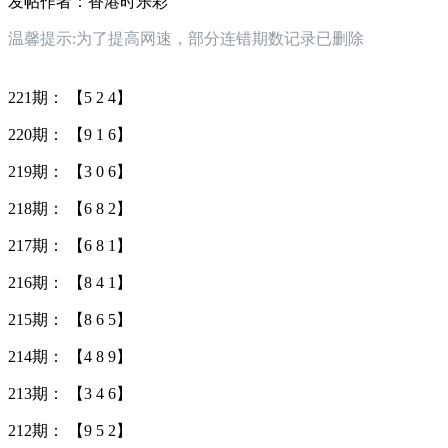
发帖作者：香港时乐彩
温馨提示:为了提高网速，部分连错期数记录已删除
221期：
【5 2 4】
220期：
【9 1 6】
219期：
【3 0 6】
218期：
【6 8 2】
217期：
【6 8 1】
216期：
【8 4 1】
215期：
【8 6 5】
214期：
【4 8 9】
213期：
【3 4 6】
212期：
【9 5 2】