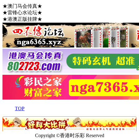
★澳门马会传真★
★雷锋心水论坛★
★港澳正版挂牌★
TOP
Copyright ©香港时乐彩 Reserved