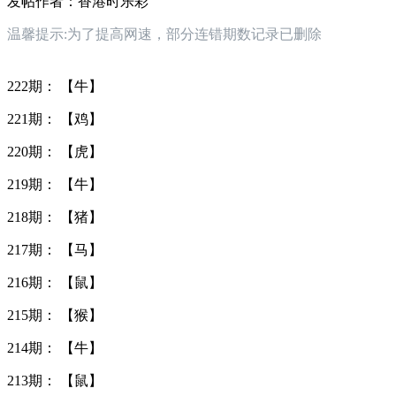
发帖作者：香港时乐彩
温馨提示:为了提高网速，部分连错期数记录已删除
222期：
【牛】
221期：
【鸡】
220期：
【虎】
219期：
【牛】
218期：
【猪】
217期：
【马】
216期：
【鼠】
215期：
【猴】
214期：
【牛】
213期：
【鼠】